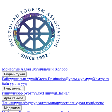
Монголын
Аялал Жуулчлалын Холбоо
Бидний тухай
Байгууллагын тухай
Green Destination
Дүрэм журмууд
Хамтрагч
байгууллагууд
Гишүүнчлэл
гишүүнчээр бүртгүүлэх
Гишүүд
Шагнал
Арга хэмжээ
Танилцуулга
бүгд
сургалт
семинар
үзэсгэлэн
хурал конференс
Мэдээлэл