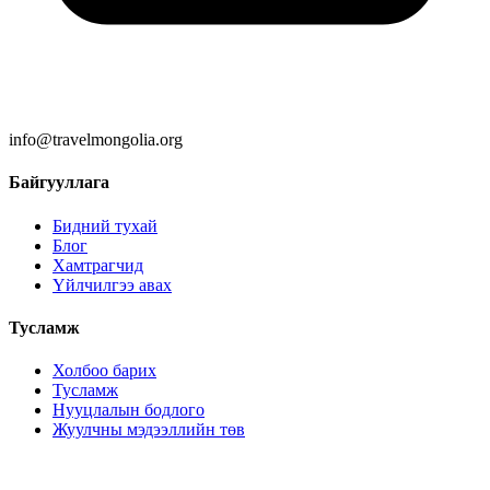
info@travelmongolia.org
Байгууллага
Бидний тухай
Блог
Хамтрагчид
Үйлчилгээ авах
Тусламж
Холбоо барих
Тусламж
Нууцлалын бодлого
Жуулчны мэдээллийн төв