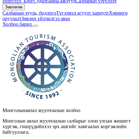
Нийтлэл, Блог
Судалгааны ажлууд
Салбарын үзүүлэлт
Зөвлөгөө
Салбарын хууль, бодлого
Түгээмэл асуулт хариулт
Хөрөнгө
оруулалт
Зөвлөх үйлчилгээ авах
Холбоо барих
Монголын
аялал жуулчлалын холбоо
Монголын аялал жуулчлалын салбарыг олон улсын жишигт
хүргэж, гишүүдийнхээ эрх ашгийг хамгаалах мэргэжлийн
байгууллага.